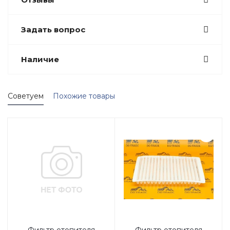
32/915801
32915801
3901465M1
3901465M2
5501660914
75687.4
756874
Задать вопрос
93215E
98262/5126/0002
9826251260002
CF 300
CF300
DG915801
EE150101
Наличие
N184195
TK1G37711220
YM129948-12630
YM12994812630
Советуем
Похожие товары
ZM 2903850
ZM2903850