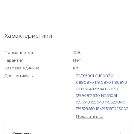
Характеристики
Применяется:
JCB
Гарантия:
Нет
Базовая единица
шт
Доп. артикулы
32/915801
0118087.0
01180870
118 0870
1180870
1209604
129948-12630
12994812630
14255061
159 049
159049
17952981-0
179529810
184195
19111-13002
1911113002
1G377-11220
Показать все
1G377-11221
1G37711220
1G37711221
2903850
Отзывы