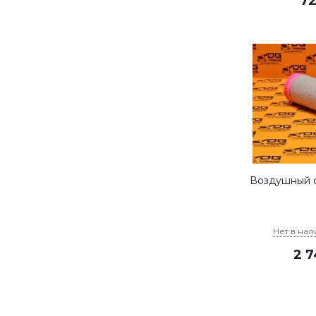
7
Воздушный ф
Нет в на
2 