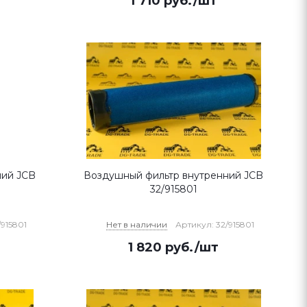
1 710
руб.
/шт
ний JCB
Воздушный фильтр внутренний JCB
32/915801
/915801
Нет в наличии
Артикул: 32/915801
1 820
руб.
/шт