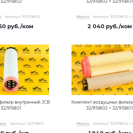
32/915802
32/915802 + 32/915801
о
Артикул: 32/915802
Много
Артикул: 32/915802 + 
60
руб.
/ком
2 040
руб.
/ком
ильтр внутренний JCB
Комплект воздушных фильт
32/915801
32/915802 + 32/915801
чно
Артикул: 32/915801
Много
Артикул: 32/915802 + 