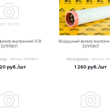
ильтр внутренний JCB
Воздушный фильтр внутрен
32/915801
32/915801
личии
Артикул: 32/915801
Нет в наличии
Артикул: 32
020
руб.
/шт
1 260
руб.
/шт