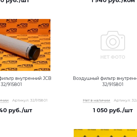
20
руб.
/шт
1 940
руб.
/ком
ильтр внутренний JCB
Воздушный фильтр внутрен
32/915801
32/915801
личии
Артикул: 32/915801
Нет в наличии
Артикул: 32
740
руб.
/шт
1 050
руб.
/шт