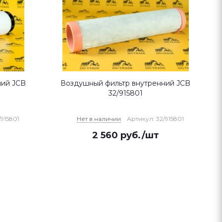
ний JCB
Воздушный фильтр внутренний JCB
32/915801
/915801
Нет в наличии
Артикул: 32/915801
2 560
руб.
/шт