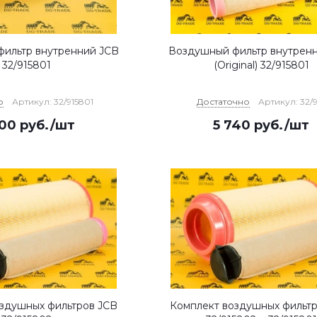
ильтр внутренний JCB
Воздушный фильтр внутрен
32/915801
(Original) 32/915801
о
Артикул: 32/915801
Достаточно
Артикул: 32/
200
руб.
/шт
5 740
руб.
/шт
здушных фильтров JCB
Комплект воздушных фильт