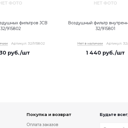
здушных фильтров JCB
Воздушный фильтр внутрен
32/915802
32/915801
ичии
Артикул: 32/915802
Нет в наличии
Артикул: 32
930
руб.
/шт
1 440
руб.
/шт
Покупка и возврат
Будьте всег
Оплата заказов