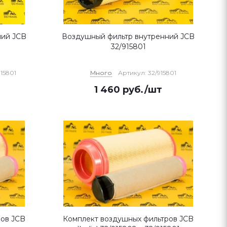
ний JCB
Воздушный фильтр внутренний JCB
32/915801
915801
Много
Артикул: 32/915801
1 460
руб.
/шт
ров JCB
Комплект воздушных фильтров JCB