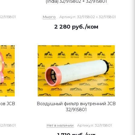
(India) 32/915802 + 32/915801
32/915801
Много
Артикул: 32/915802 + 32/915801
2 280
руб.
/ком
ров JCB
Воздушный фильтр внутренний JCB
32/915801
32/915801
Нет в наличии
Артикул: 32/915801