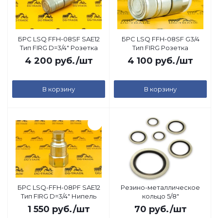
БРС LSQ FFH-08SF SAE12
БРС LSQ FFH-08SF G3/4
Тип FIRG D=3/4" Розетка
Тип FIRG Розетка
4 200
руб.
/шт
4 100
руб.
/шт
В корзину
В корзину
БРС LSQ-FFH-08PF SAE12
Резино-металлическое
Тип FIRG D=3/4" Нипель
кольцо 5/8"
1 550
руб.
/шт
70
руб.
/шт