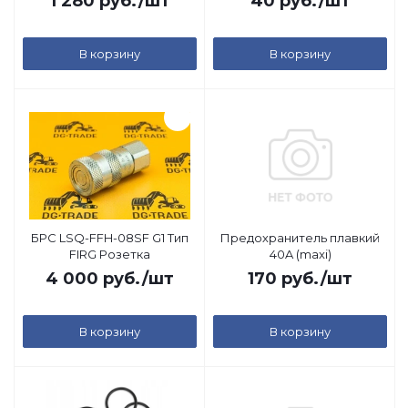
1 280
руб.
/шт
40
руб.
/шт
В корзину
В корзину
БРС LSQ-FFH-08SF G1 Тип
Предохранитель плавкий
FIRG Розетка
40A (maxi)
4 000
руб.
/шт
170
руб.
/шт
В корзину
В корзину