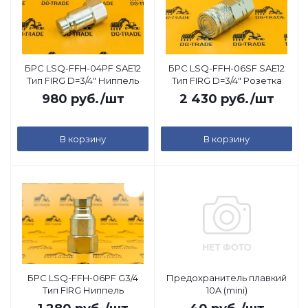
БРС LSQ-FFH-04PF SAE12
БРС LSQ-FFH-06SF SAE12
Тип FIRG D=3/4" Ниппель
Тип FIRG D=3/4" Розетка
980
руб.
/шт
2 430
руб.
/шт
В корзину
В корзину
БРС LSQ-FFH-06PF G3/4
Предохранитель плавкий
Тип FIRG Ниппель
10A (mini)