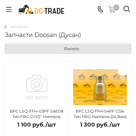
0
Запчасти
Запчасти Doosan (Дусан)
Фильтр
БРС LSQ-FFH-03PF SAE08
БРС LSQ FFH-04PF G3/4
Тип FIRG D=1/2" Ниппель
Тип FIRG Ниппель (24,5мм)
1 100
руб.
/шт
1 300
руб.
/шт