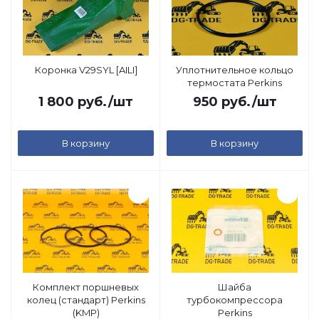
Коронка V29SYL [AILI]
Уплотнительное кольцо
термостата Perkins
1 800
руб.
/шт
950
руб.
/шт
В корзину
В корзину
Комплект поршневых
Шайба
колец (стандарт) Perkins
турбокомпрессора
(KMP)
Perkins