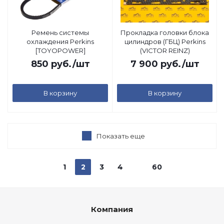
Ремень системы
Прокладка головки блока
охлаждения Perkins
цилиндров (ГБЦ) Perkins
[TOYOPOWER]
(VICTOR REINZ)
850
руб.
/шт
7 900
руб.
/шт
В корзину
В корзину
Показать еще
1
2
3
4
60
Компания