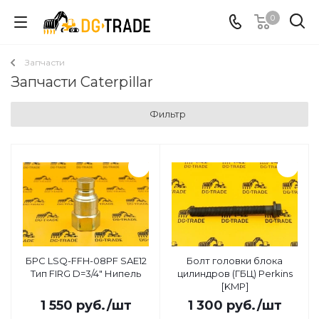
0
Запчасти
Запчасти Caterpillar
Фильтр
БРС LSQ-FFH-08PF SAE12
Болт головки блока
Тип FIRG D=3/4" Нипель
цилиндров (ГБЦ) Perkins
[KMP]
1 550
руб.
/шт
1 300
руб.
/шт