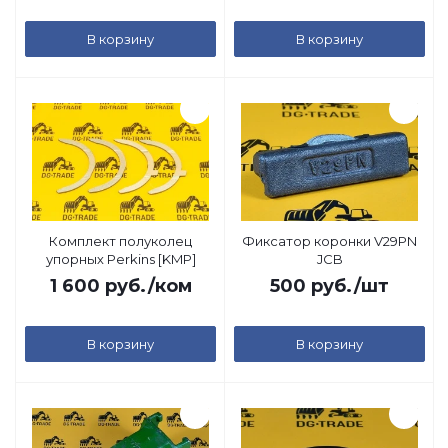
В корзину
В корзину
Комплект полуколец
Фиксатор коронки V29PN
упорных Perkins [KMP]
JCB
1 600
руб.
/ком
500
руб.
/шт
В корзину
В корзину