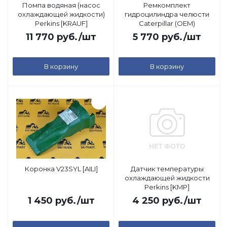
Помпа водяная (насос
Ремкомплект
охлаждающей жидкости)
гидроцилиндра челюсти
Perkins [KRAUF]
Caterpillar (OEM)
11 770
руб.
/шт
5 770
руб.
/шт
В корзину
В корзину
Коронка V23SYL [AILI]
Датчик температуры
охлаждающей жидкости
Perkins [KMP]
1 450
руб.
/шт
4 250
руб.
/шт