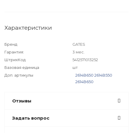
Характеристики
Бренд
GATES
Гарантия:
3 мес.
ШтрихКод
5412571013252
Базовая единица
шт
Доп. артикулы
2614B650
2614B550
2614B650
Отзывы
Задать вопрос