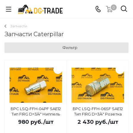
0
Запчасти
Запчасти Caterpillar
Фильтр
БРС LSQ-FFH-04PF SAE12
БРС LSQ-FFH-06SF SAE12
Тип FIRG D=3/4" Ниппель
Тип FIRG D=3/4" Розетка
980
руб.
/шт
2 430
руб.
/шт