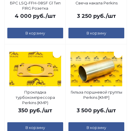
БРС LSQ-FFH-08SF G1 Тип
Свеча накала Perkins
FIRG Розетка
4 000
руб.
/шт
3 250
руб.
/шт
В корзину
В корзину
Прокладка
Гильза поршневой группы
турбокомпрессора
Perkins [KMP]
Perkins (KMP)
350
руб.
/шт
3 500
руб.
/шт
В корзину
В корзину