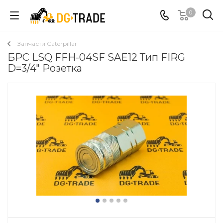
0
Запчасти Caterpillar
БРС LSQ FFH-04SF SAE12 Тип FIRG
D=3/4" Розетка