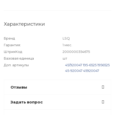
Характеристики
Бренд
LSQ
Гарантия:
1 мес.
ШтрихКод
2000000354675
Базовая единица
шт
Доп. артикулы
45/920047
195-6525
1956525
45-920047
45920047
Отзывы
Задать вопрос