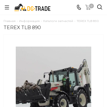
0
Главная
-
Информация
-
Каталоги запчастей
-
TEREX TLB 890
TEREX TLB 890