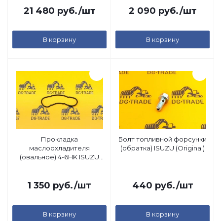
21 480
руб.
/шт
2 090
руб.
/шт
В корзину
В корзину
Прокладка
Болт топливной форсунки
маслоохладителя
(обратка) ISUZU (Original)
(овальное) 4-6HK ISUZU
(Original)
1 350
руб.
/шт
440
руб.
/шт
В корзину
В корзину