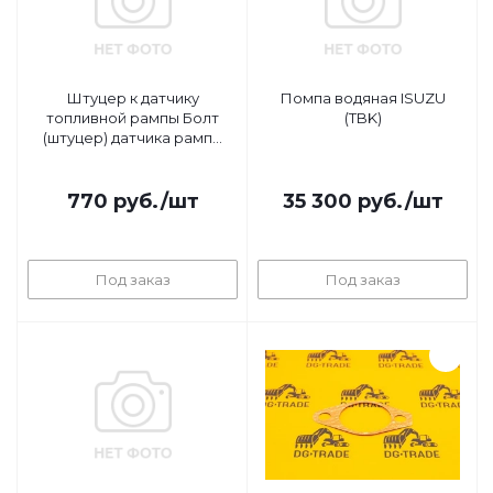
Штуцер к датчику
Помпа водяная ISUZU
топливной рампы Болт
(TBK)
(штуцер) датчика рампы
ISUZU (Original)
770
руб.
/шт
35 300
руб.
/шт
Под заказ
Под заказ