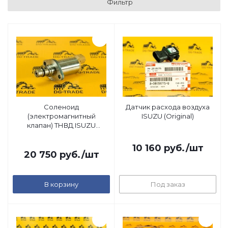
Фильтр
Соленоид
Датчик расхода воздуха
(электромагнитный
ISUZU (Original)
клапан) ТНВД ISUZU
(Original)
10 160
руб.
/шт
20 750
руб.
/шт
В корзину
Под заказ