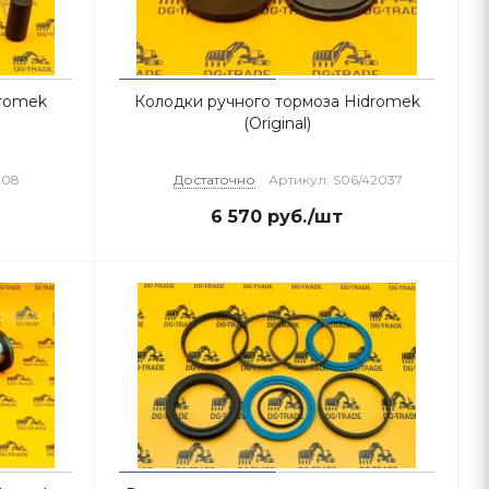
dromek
Колодки ручного тормоза Hidromek
(Original)
008
Достаточно
Артикул: S06/42037
6 570
руб.
/шт