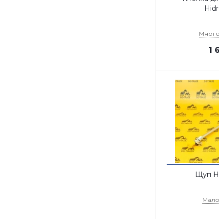
Hidr
Мног
1 
Щуп Hi
Мал