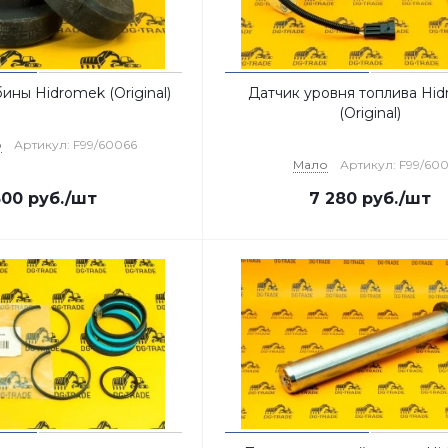
ны Hidromek (Original)
Датчик уровня топлива Hi
(Original)
о
Артикул: F99/60066
Мало
Артикул: F99/60
500
руб.
/шт
7 280
руб.
/шт