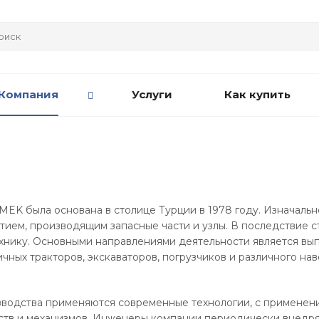
Компания
Услуги
Как купить
K была основана в столице Турции в 1978 году. Изначальн
ием, производящим запасные части и узлы. В последствие с
хнику. Основными направлениями деятельности является вы
ичных тракторов, экскаваторов, погрузчиков и различного на
зводства применяются современные технологии, с применен
ств и механизмов. Инженеры компании периодически внедр