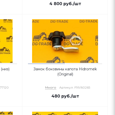
4 800
руб.
/шт
(низ)
Замок боковины капота Hidromek
(Original)
/77120
Много
Артикул: F99/60265
480
руб.
/шт