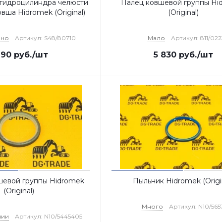
гидроцилиндра челюсти
Палец ковшевой группы Hi
вша Hidromek (Original)
(Original)
чно
Артикул: S48/80710
Мало
Артикул: 811/02
190
руб.
/шт
5 830
руб.
/шт
шевой группы Hidromek
Пыльник Hidromek (Origi
(Original)
Много
Артикул: N10/565
чии
Артикул: N10/5445405