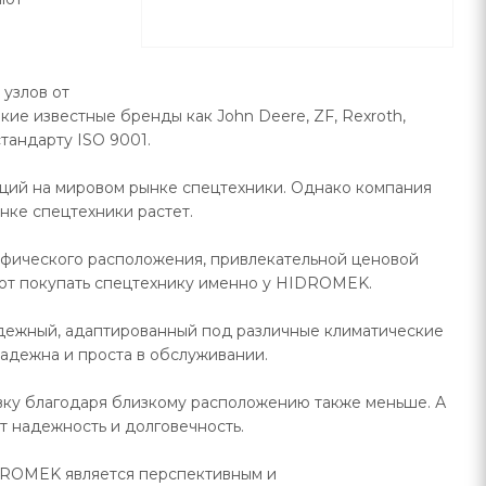
узлов от
ие известные бренды как John Deere, ZF, Rexroth,
стандарту ISO 9001.
ций на мировом рынке спецтехники. Однако компания
нке спецтехники растет.
рафического расположения, привлекательной ценовой
ют покупать спецтехнику именно у HIDROMEK.
дежный, адаптированный под различные климатические
надежна и проста в обслуживании.
авку благодаря близкому расположению также меньше. А
т надежность и долговечность.
IDROMEK является перспективным и