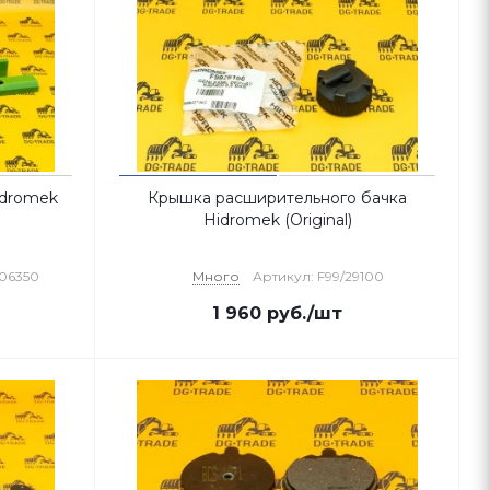
idromek
Крышка расширительного бачка
Hidromek (Original)
/06350
Много
Артикул: F99/29100
1 960
руб.
/шт