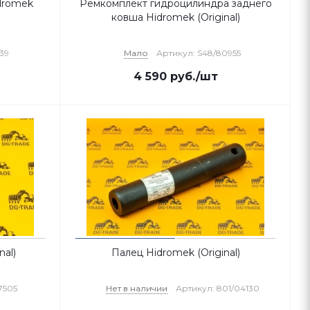
dromek
Ремкомплект гидроцилиндра заднего
ковша Hidromek (Original)
239
Мало
Артикул: S48/80955
4 590
руб.
/шт
nal)
Палец Hidromek (Original)
7505
Нет в наличии
Артикул: 801/04130