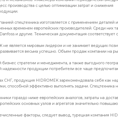
есс производства с целью оптимизации затрат и снижения
родукции.
анией спецтехника изготовляется с применением деталей и 
енных временем европейских производителей. Среди них так
, Danfoss и другие. Техническая документация соответствует 
не является мировым лидером и не занимает ведущих пози
развивается весьма успешно. Объем продаж компании на ры
 бизнес стратегии и менеджмента, а также выгодного геог
ой надежности продукции потребители все чаще предпочита
нах СНГ, продукция HIDROMEK зарекомендовала себя как на
ики, способной эффективно выполнять задачи. Спецтехника 
хники гораздо ниже европейских аналогов, затраты на дост
ропейских основных узлов и агрегатов значительно повышаю
речисленные факторы, следует вывод, турецкая компания H