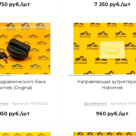
750
руб.
/шт
7 250
руб.
/шт
идравлического бака
Направляющая аутриггера 
omek (Original)
Hidromek
личии
Артикул: F99/15023
Достаточно
Артикул: F99
850
руб.
/шт
960
руб.
/шт