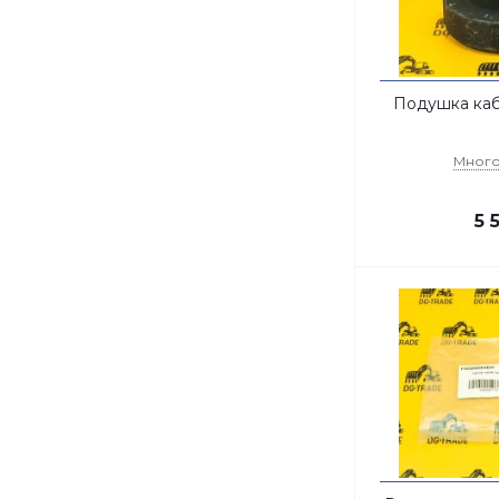
Подушка каби
Мног
5 