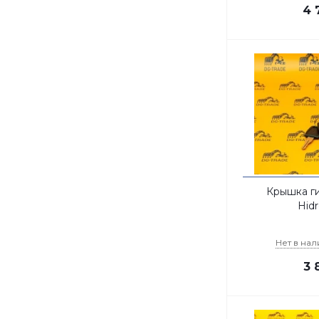
4 
Крышка г
Hidr
Нет в на
3 