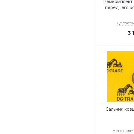
Ремкомплект 
переднего ко
Достато
3 
Сальник ков
Нет в нали