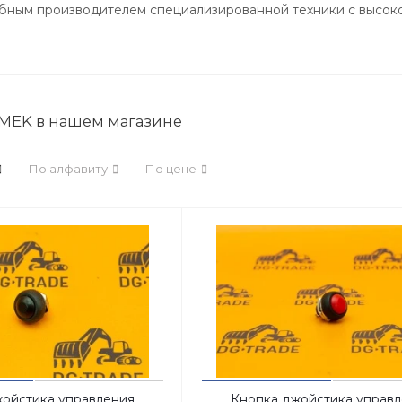
бным производителем специализированной техники с высоко
MEK в нашем магазине
По алфавиту
По цене
ойстика управления
Кнопка джойстика управ