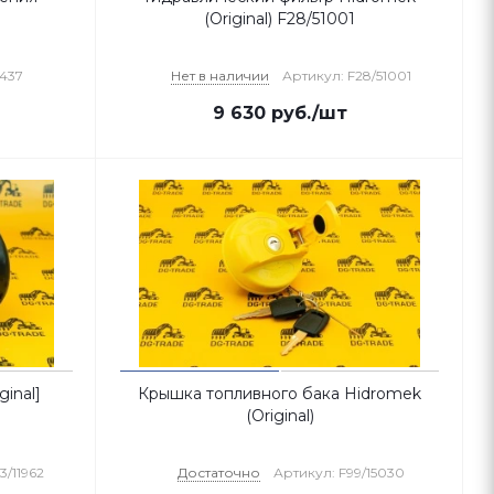
(Original) F28/51001
437
Нет в наличии
Артикул: F28/51001
9 630
руб.
/шт
inal]
Крышка топливного бака Hidromek
(Original)
3/11962
Достаточно
Артикул: F99/15030