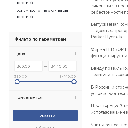
Hidromek
инновации в проц
Трансмиссионные фильтры
1
себестоимости п
Hidromek
Выпускаемая комп
надежных, провер
Parker Hydraulics
Фильтр по параметрам
Фирма HIDROMEK 
Цена
функционирует и 
Ввиду правильной
политики, высок
360.00
34140.00
В России и стра
условия вид техн
Применяется:
Цена турецкой те
использование ев
Учитывая все пе
Сбросить