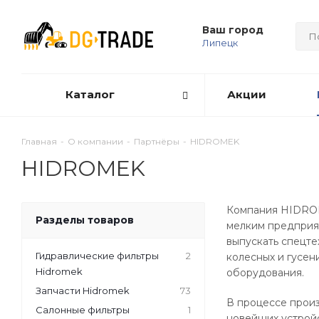
Ваш город
Липецк
Каталог
Акции
Главная
-
О компании
-
Партнёры
-
HIDROMEK
HIDROMEK
Компания HIDROME
Разделы товаров
мелким предприят
выпускать спецте
Гидравлические фильтры
2
колесных и гусен
Hidromek
оборудования.
Запчасти Hidromek
73
В процессе прои
Салонные фильтры
1
новейших устрой