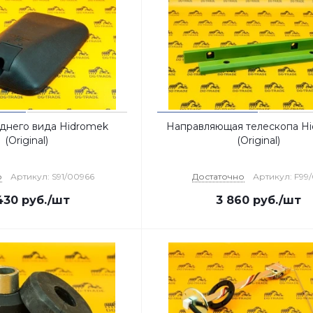
аднего вида Hidromek
Направляющая телескопа H
(Original)
(Original)
о
Артикул: S91/00966
Достаточно
Артикул: F99
430
руб.
/шт
3 860
руб.
/шт