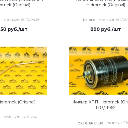
omek (Original)
Hidromek (Original)
о
Артикул: 554/00436
Много
Артикул: 554/00
650
руб.
/шт
890
руб.
/шт
dromek (Original)
Фильтр КПП Hidromek [Orig
F03/11962
о
Артикул: F01/31786
Нет в наличии
Артикул: F0