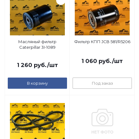
Масляный фильтр
Фильтр КПП JCB 581/R5206
Caterpillar 3I-1089
1 060
руб.
/шт
1 260
руб.
/шт
В корзину
Под заказ