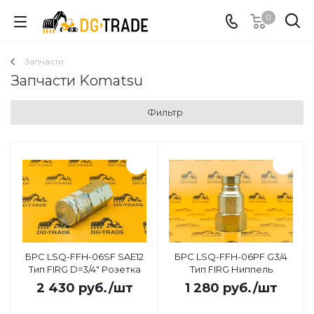
0
Запчасти
Запчасти Komatsu
Фильтр
БРС LSQ-FFH-06SF SAE12
БРС LSQ-FFH-06PF G3/4
Тип FIRG D=3/4" Розетка
Тип FIRG Ниппель
2 430
руб.
/шт
1 280
руб.
/шт