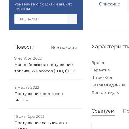
Описание
Узнавайте о скидках и акциях
первым
Характерист
Новости
Все новости
9 ноября 2022
Бренд
Новое большое поступление
Гарантия:
топливных насосов (ТННД) FLP
ШтрихКод
Базовая единица
3 марта 2022
Доп. артикулы
Поступление крестовин
SPICER
Советуем
По
16 октября 2021
Поступление сальников от