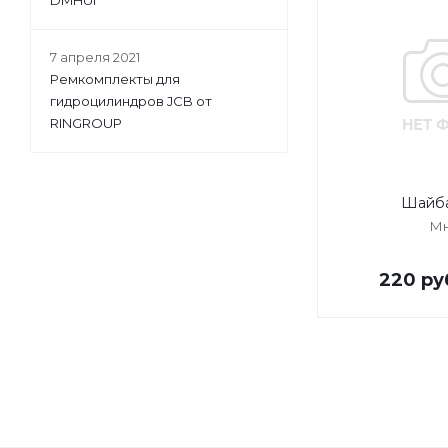
DMHUI
7 апреля 2021
Ремкомплекты для
гидроцилиндров JCB от
RINGROUP
Шайба
Мн
220
ру