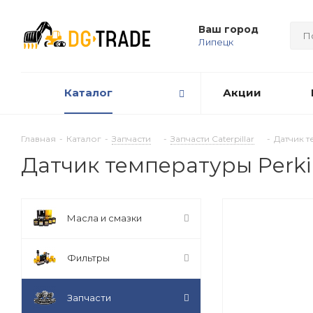
Ваш город
Липецк
Каталог
Акции
Главная
-
Каталог
-
Запчасти
-
Запчасти Caterpillar
-
Датчик т
Датчик температуры Perki
Масла и смазки
Фильтры
Запчасти