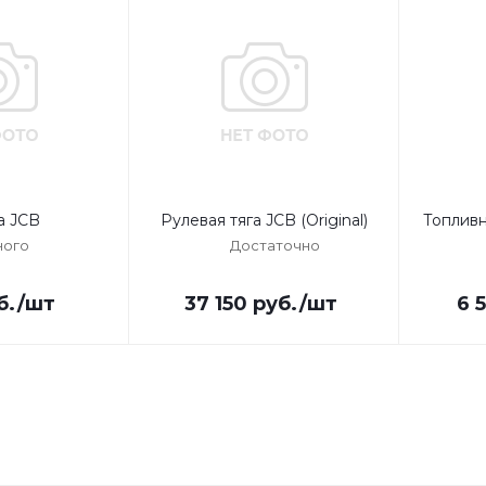
 JCB
Рулевая тяга JCB (Original)
Топливн
ого
Достаточно
б.
/шт
37 150
руб.
/шт
6 