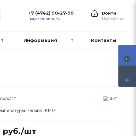
+7 (4742) 90-27-90
Войти
Мой кабинет
Заказать звонок
Информация
Контакты
0
0
2848A127
емпературы Perkins [KMP]
0
руб.
/шт