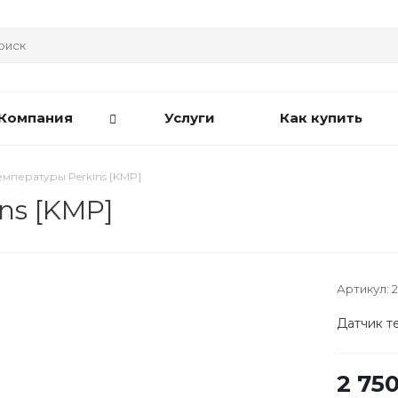
Компания
Услуги
Как купить
емпературы Perkins [KMP]
ns [KMP]
Артикул:
Датчик т
2 75