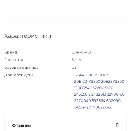
Характеристики
Бренд
CARRARO
Гарантия:
6 мес.
Базовая единица
шт
Доп. артикулы
125442
100098863
20E-23-K2350
20E23K2350
2108354
2326005370
243.2.613
2432613
327084.0
3270840
593564
602090
612544201
70022642
8485.90/8485.90
848590848590
RI-661412
Отзывы
RI661412
S9346043