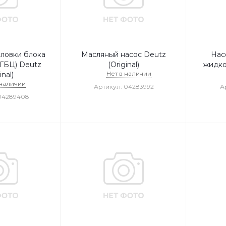
оловки блока
Масляный насос Deutz
Нас
(ГБЦ) Deutz
(Original)
жидко
Нет в наличии
inal)
 наличии
Артикул: 04283992
А
04289408