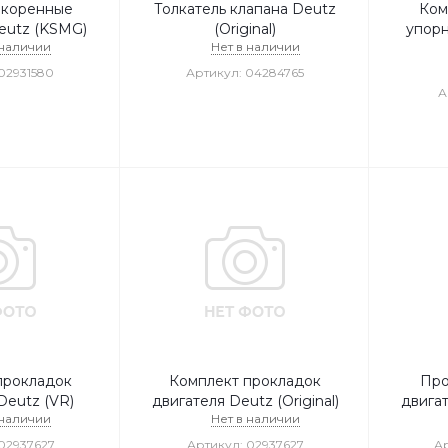
 коренные
Толкатель клапана Deutz
Ком
eutz (KSMG)
(Original)
упорн
 наличии
Нет в наличии
02931580
Артикул: 04284765
А
прокладок
Комплект прокладок
Про
Deutz (VR)
двигателя Deutz (Original)
двигат
 наличии
Нет в наличии
02937627
Артикул: 02937627
Ар