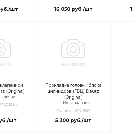
уб.
/шт
16 050
руб.
/шт
1
 клапанной
Прокладка головки блока
 (Original)
цилиндров (ГБЦ) Deutz
 наличии
(Original)
Нет в наличии
04205894
Артикул: 04516651
уб.
/шт
5 300
руб.
/шт