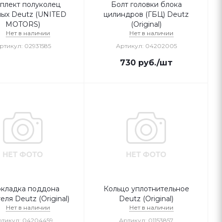
плект полуколец
Болт головки блока
ых Deutz (UNITED
цилиндров (ГБЦ) Deutz
MOTORS)
(Original)
Нет в наличии
Нет в наличии
ртикул: 02931585
Артикул: 04202005
730
руб.
/шт
кладка поддона
Кольцо уплотнительное
еля Deutz (Original)
Deutz (Original)
Нет в наличии
Нет в наличии
тикул: 04204459
Артикул: 01153857