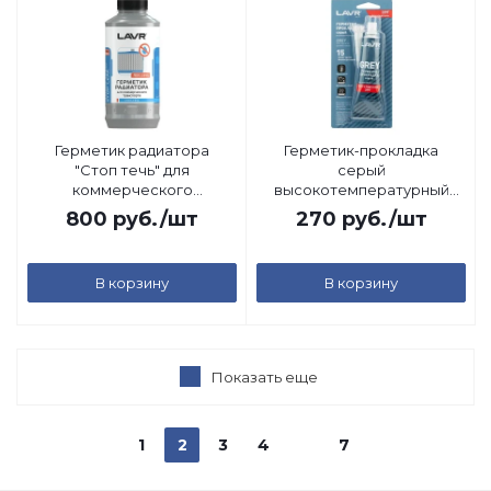
Герметик радиатора
Герметик-прокладка
"Стоп течь" для
серый
коммерческого
высокотемпературный
транспорта LAVR, 1 л
Grey LAVR, 85гр
800
руб.
/шт
270
руб.
/шт
В корзину
В корзину
Показать еще
1
2
3
4
7