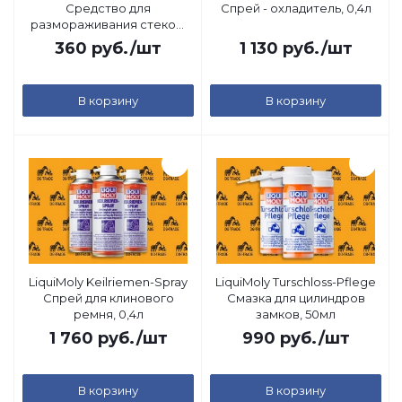
Средство для
Спрей - охладитель, 0,4л
размораживания стекол,
0,5л
360
руб.
/шт
1 130
руб.
/шт
В корзину
В корзину
LiquiMoly Keilriemen-Spray
LiquiMoly Turschloss-Pflege
Спрей для клинового
Смазка для цилиндров
ремня, 0,4л
замков, 50мл
1 760
руб.
/шт
990
руб.
/шт
В корзину
В корзину