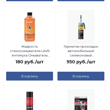
Жидкость
Герметик прокладок
стеклоомывателя LAVR
автомобильный
Антимуха Омыватель
силиконовый
Стекол (Orange), 0,33л
высокотемпературный
180
руб.
/шт
950
руб.
/шт
RTV (черный) Kerry, 160гр
В корзину
В корзину