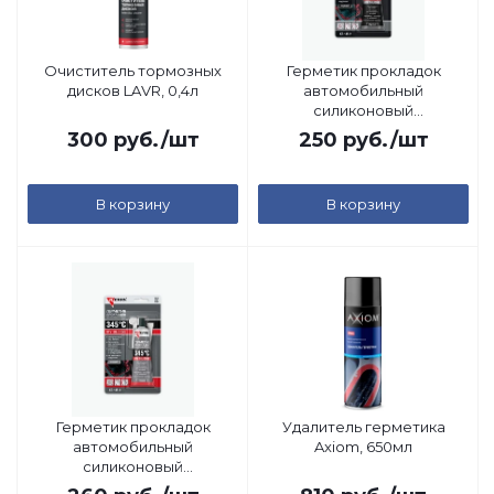
Очиститель тормозных
Герметик прокладок
дисков LAVR, 0,4л
автомобильный
силиконовый
высокотемпературный
300
руб.
/шт
250
руб.
/шт
RTV (черный) Kerry, 85гр
В корзину
В корзину
Герметик прокладок
Удалитель герметика
автомобильный
Axiom, 650мл
силиконовый
высокотемпературный