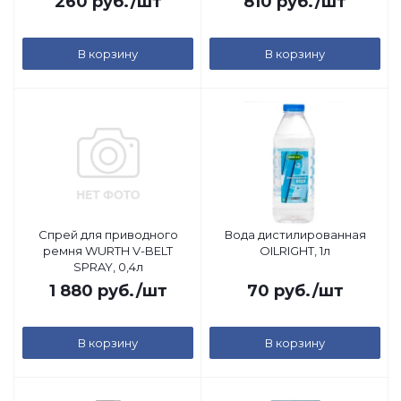
260
руб.
/шт
810
руб.
/шт
RTV (серый) Kerry, 85гр
В корзину
В корзину
Спрей для приводного
Вода дистилированная
ремня WURTH V-BELT
OILRIGHT, 1л
SPRAY, 0,4л
1 880
руб.
/шт
70
руб.
/шт
В корзину
В корзину