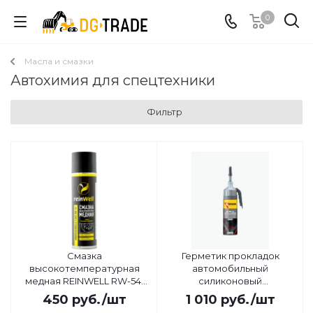
0
Масла и смазки
Автохимия для спецтехники
Фильтр
Смазка
Герметик прокладок
высокотемпературная
автомобильный
медная REINWELL RW-54,
силиконовый
0,5л
высокотемпературный
450
руб.
/шт
1 010
руб.
/шт
RTV (серый) Kerry, 160гр