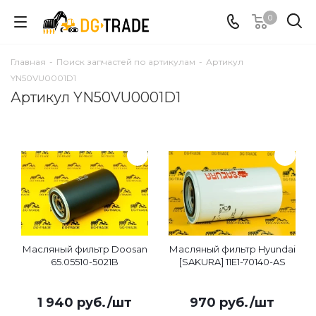
0
Главная
-
Поиск запчастей по артикулам
-
Артикул
YN50VU0001D1
Артикул YN50VU0001D1
Масляный фильтр Doosan
Масляный фильтр Hyundai
65.05510-5021B
[SAKURA] 11E1-70140-AS
1 940
руб.
/шт
970
руб.
/шт