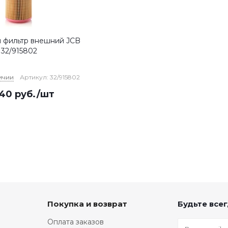
 фильтр внешний JCB
32/915802
ичии
Артикул: 32/915802
640
руб.
/шт
Покупка и возврат
Будьте всег
Оплата заказов