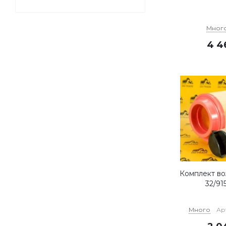
Мног
4 4
Комплект во
32/91
Много
Арт