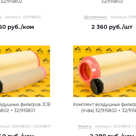
32/915802
32/915802
о
Артикул: 32/915802
Достаточно
Артикул: 32/
60
руб.
/ком
2 360
руб.
/шт
здушных фильтров JCB
Комплект воздушных фильт
5802 + 32/915801
(India) 32/915802 + 32/91
икул: 32/915802 + 32/915801
Много
Артикул: 32/915802 + 