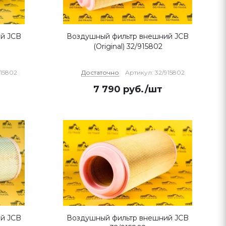
й JCB
Воздушный фильтр внешний JCB
(Original) 32/915802
915802
Достаточно
Артикул: 32/915802
7 790
руб.
/шт
й JCB
Воздушный фильтр внешний JCB