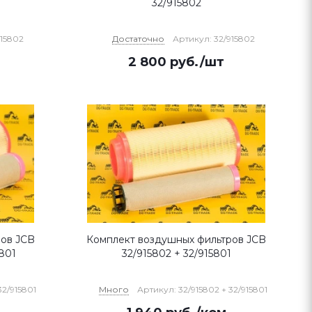
32/915802
915802
Достаточно
Артикул: 32/915802
2 800
руб.
/шт
ров JCB
Комплект воздушных фильтров JCB
5801
32/915802 + 32/915801
32/915801
Много
Артикул: 32/915802 + 32/915801