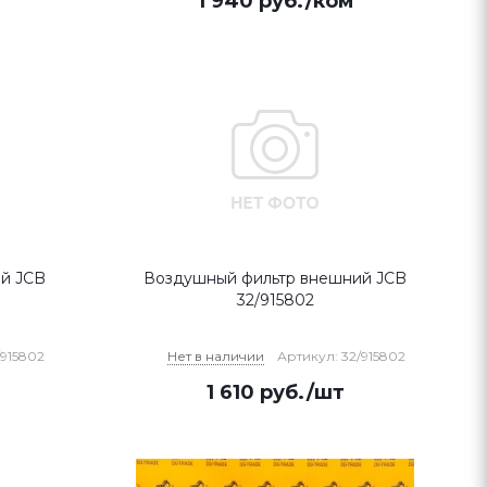
1 940
руб.
/ком
й JCB
Воздушный фильтр внешний JCB
32/915802
/915802
Нет в наличии
Артикул: 32/915802
1 610
руб.
/шт