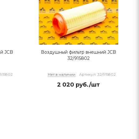
й JCB
Воздушный фильтр внешний JCB
32/915802
/915802
Нет в наличии
Артикул: 32/915802
2 020
руб.
/шт