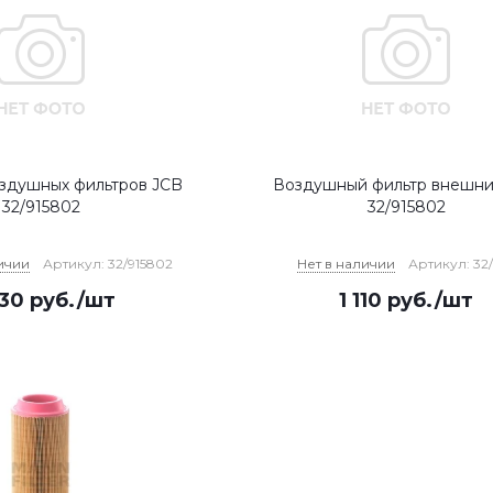
здушных фильтров JCB
Воздушный фильтр внешни
32/915802
32/915802
ичии
Артикул: 32/915802
Нет в наличии
Артикул: 32
930
руб.
/шт
1 110
руб.
/шт