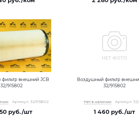
40
руб.
/ком
2 280
руб.
/ком
 фильтр внешний JCB
Воздушный фильтр внешни
32/915802
32/915802
ичии
Артикул: 32/915802
Нет в наличии
Артикул: 32
250
руб.
/шт
1 460
руб.
/шт