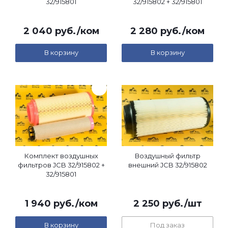
32/915801
32/915802 + 32/915801
2 040
руб.
/ком
2 280
руб.
/ком
В корзину
В корзину
Комплект воздушных
Воздушный фильтр
фильтров JCB 32/915802 +
внешний JCB 32/915802
32/915801
1 940
руб.
/ком
2 250
руб.
/шт
В корзину
Под заказ