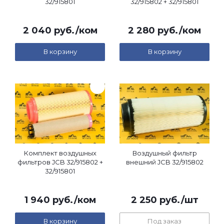
32/915801
32/915802 + 32/915801
2 040
руб.
/ком
2 280
руб.
/ком
В корзину
В корзину
Комплект воздушных
Воздушный фильтр
фильтров JCB 32/915802 +
внешний JCB 32/915802
32/915801
1 940
руб.
/ком
2 250
руб.
/шт
В корзину
Под заказ