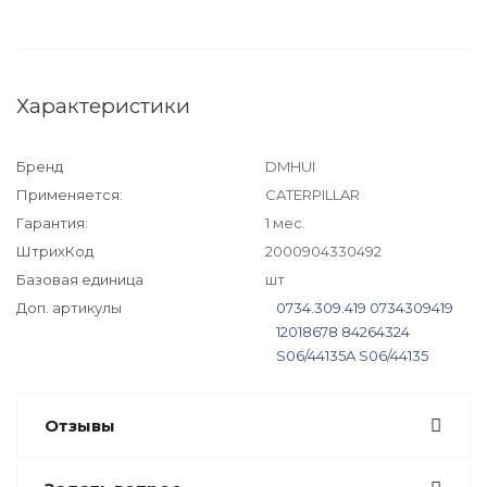
Характеристики
Бренд
DMHUI
Применяется:
CATERPILLAR
Гарантия:
1 мес.
ШтрихКод
2000904330492
Базовая единица
шт
Доп. артикулы
0734.309.419
0734309419
12018678
84264324
S06/44135A
S06/44135
Отзывы