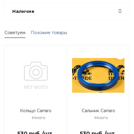
Наличие
Советуем
Похожие товары
Кольцо Carraro
Сальник Carraro
Много
Много
530
руб.
/шт
530
руб.
/шт