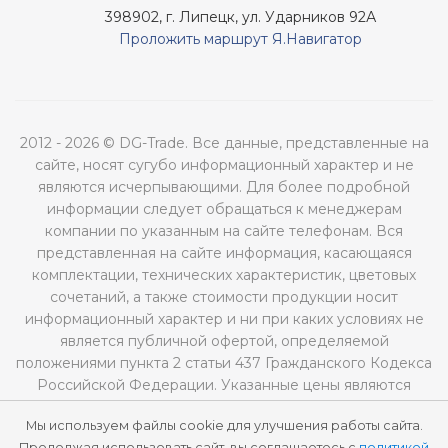
398902, г. Липецк, ул. Ударников 92А
Проложить маршрут Я.Навигатор
2012 - 2026 © DG-Trade. Все данные, представленные на
сайте, носят сугубо информационный характер и не
являются исчерпывающими. Для более подробной
информации следует обращаться к менеджерам
компании по указанным на сайте телефонам. Вся
представленная на сайте информация, касающаяся
комплектации, технических характеристик, цветовых
сочетаний, а также стоимости продукции носит
информационный характер и ни при каких условиях не
является публичной офертой, определяемой
положениями пункта 2 статьи 437 Гражданского Кодекса
Российской Федерации. Указанные цены являются
рекомендованными и могут отличаться от
Мы используем файлы cookie для улучшения работы сайта.
действительных цен.
Продолжая использовать сайт, вы соглашаетесь с
политикой