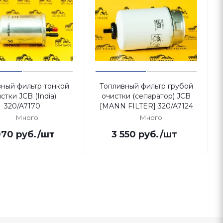
ный фильтр тонкой
Топливный фильтр грубой
стки JCB (India)
очистки (сепаратор) JCB
320/A7170
[MANN FILTER] 320/A7124
Много
Много
070
руб.
/шт
3 550
руб.
/шт