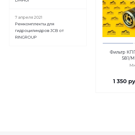
DMHUI
7 апреля 2021
Ремкомплекты для
гидроцилиндров JCB от
RINGROUP
Фильтр КПП
581/M
Мн
1 350
ру