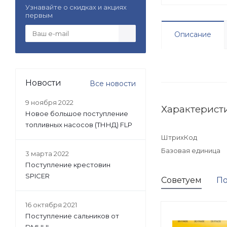
Узнавайте о скидках и акциях
первым
Описание
Новости
Все новости
9 ноября 2022
Характерист
Новое большое поступление
топливных насосов (ТННД) FLP
ШтрихКод
Базовая единица
3 марта 2022
Поступление крестовин
SPICER
Советуем
По
16 октября 2021
Поступление сальников от