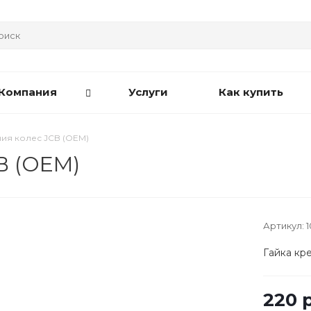
Компания
Услуги
Как купить
ия колес JCB (OEM)
B (OEM)
Артикул:
1
Гайка кр
220
р