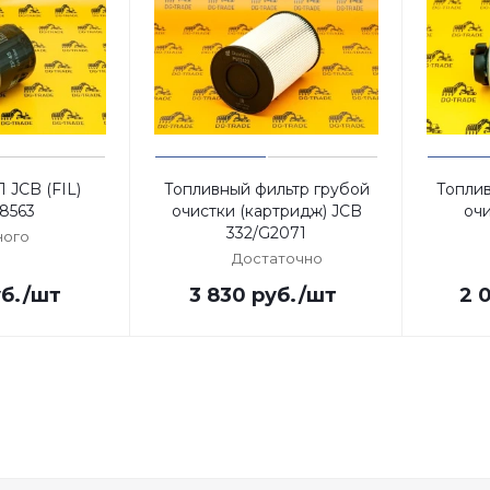
 JCB (FIL)
Топливный фильтр грубой
Топлив
8563
очистки (картридж) JCB
очи
332/G2071
ого
Достаточно
б.
/шт
3 830
руб.
/шт
2 