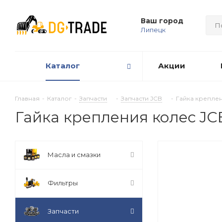
Ваш город
Липецк
Каталог
Акции
Главная
-
Каталог
-
Запчасти
-
Запчасти JCB
-
Гайка креплен
Гайка крепления колес JC
Масла и смазки
Фильтры
Запчасти