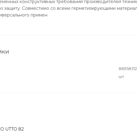
еменных конструктивных требований производителей техник
ю защиту. Совместимо со всеми герметизирующими материал
ниверсального примен
ики
8695831
шт
O UTTO 82