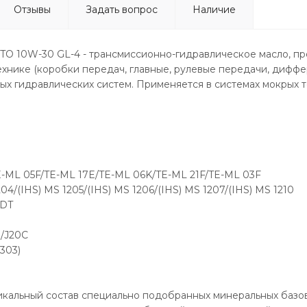
Отзывы
Задать вопрос
Наличие
O 10W-30 GL-4 - трансмиссионно-гидравлическое масло, пр
ехнике (коробки передач, главные, рулевые передачи, диффе
х гидравлических систем. Применяется в системах мокрых 
E-ML 05F/TE-ML 17E/TE-ML 06K/TE-ML 21F/TE-ML 03F
204/(IHS) MS 1205/(IHS) MS 1206/(IHS) MS 1207/(IHS) MS 1210
UDT
D/J20C
7303)
икальный состав специально подобранных минеральных базо