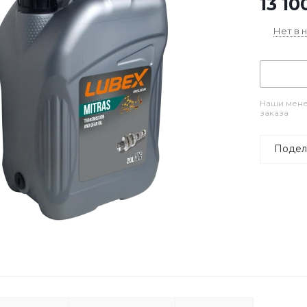
13 10
Нет в 
Наши мене
заказа
Подел