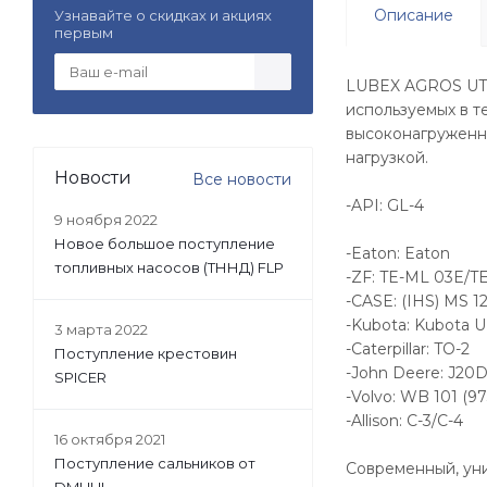
Описание
Узнавайте о скидках и акциях
первым
LUBEX AGROS UTT
используемых в т
высоконагруженны
нагрузкой.
Новости
Все новости
-API: GL-4
9 ноября 2022
Новое большое поступление
-Eaton: Eaton
топливных насосов (ТННД) FLP
-ZF: TE-ML 03E/T
-CASE: (IHS) MS 1
-Kubota: Kubota 
3 марта 2022
-Caterpillar: TO-2
Поступление крестовин
-John Deere: J20
SPICER
-Volvo: WB 101 (9
-Allison: C-3/C-4
16 октября 2021
Поступление сальников от
Современный, ун