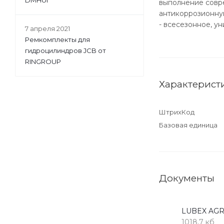
DMHUI
выполнение совр
антикоррозионну
- всесезонное, у
7 апреля 2021
Ремкомплекты для
гидроцилиндров JCB от
RINGROUP
Характерист
ШтрихКод
Базовая единица
Документы
LUBEX AGR
1018,7 кб