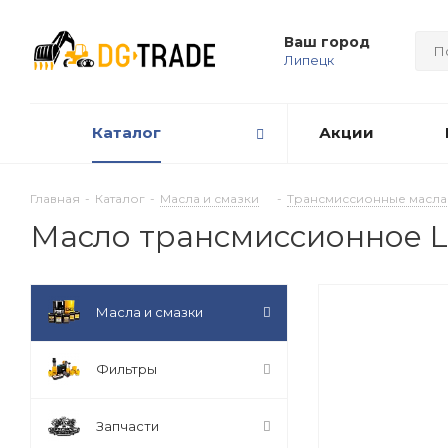
Ваш город
Липецк
Каталог
Акции
Главная
-
Каталог
-
Масла и смазки
-
Трансмиссионные масла
Масло трансмиссионное L
Масла и смазки
Фильтры
Запчасти