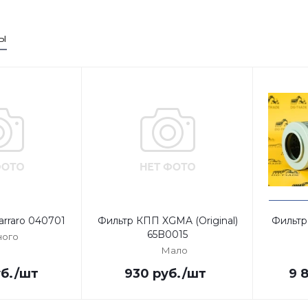
ы
rraro 040701
Фильтр КПП XGMA (Original)
Фильтр
65B0015
ого
Мало
б.
/шт
930
руб.
/шт
9 