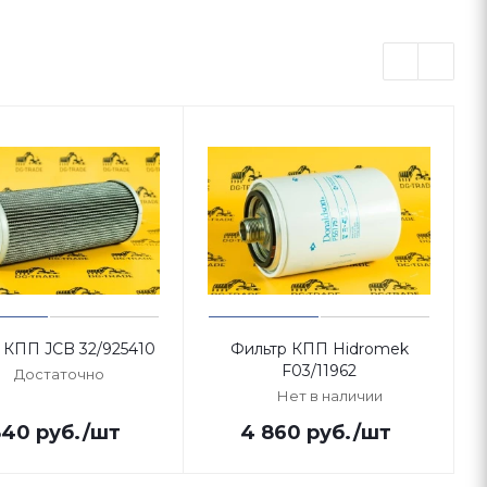
 КПП JCB 32/925410
Фильтр КПП Hidromek
F03/11962
Достаточно
Нет в наличии
840
руб.
/шт
4 860
руб.
/шт