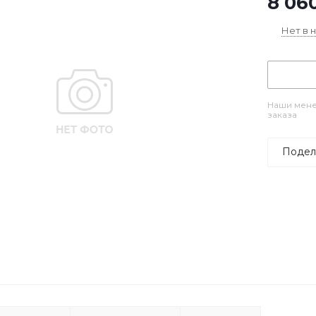
8 06
Нет в 
Наши мене
заказа
Подел