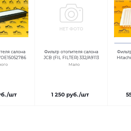
теля салона
Фильтр отопителя салона
Фильт
 VOE15052786
JCB (FIL FILTER) 332/A9113
Hitach
ого
Мало
б.
/шт
1 250
руб.
/шт
5