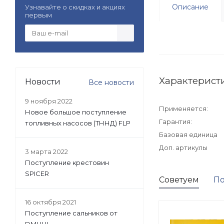
Описание
Узнавайте о скидках и акциях
первым
Характерист
Новости
Все новости
9 ноября 2022
Применяется:
Новое большое поступление
Гарантия:
топливных насосов (ТННД) FLP
Базовая единица
Доп. артикулы
3 марта 2022
Поступление крестовин
SPICER
Советуем
По
16 октября 2021
Поступление сальников от