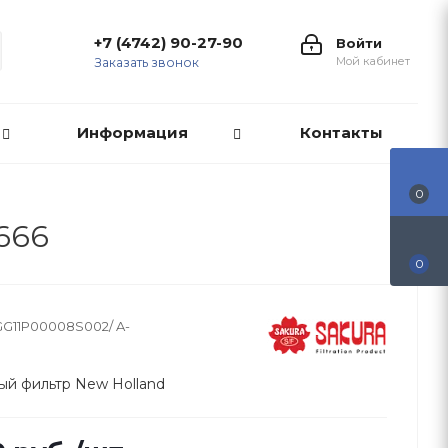
+7 (4742) 90-27-90
Войти
Мой кабинет
Заказать звонок
Информация
Контакты
0
666
0
GG11P00008S002/ A-
й фильтр New Holland