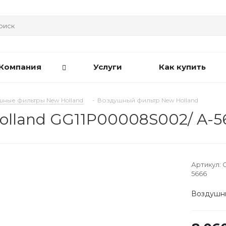
Компания
Услуги
Как купить
ные фильтры New Holland
-
Воздушный фильтр New Holland
lland GG11P00008S002/ A-5
Артикул:
5666
Воздушны