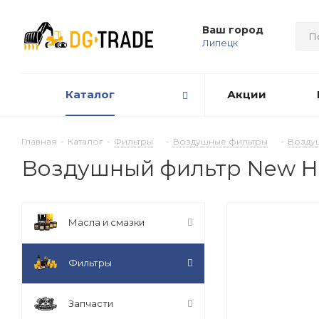
Ваш город
Липецк
Каталог
Акции
Главная
-
Каталог
-
Фильтры
-
Воздушные фильтры
-
Воздуш
Воздушный фильтр New Ho
Масла и смазки
Фильтры
Запчасти