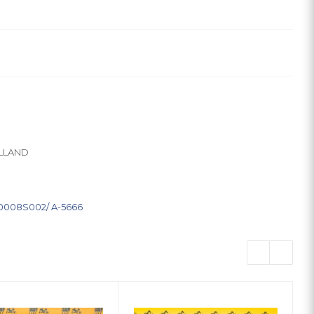
LLAND
0008S002/ A-5666