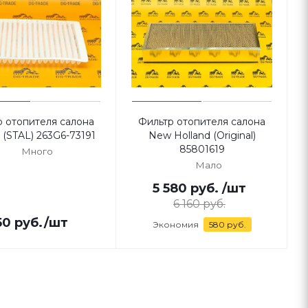
р отопителя салона
Фильтр отопителя салона
i (STAL) 263G6-73191
New Holland (Original)
85801619
Много
Мало
5 580
руб.
/шт
6 160
руб.
50
руб.
/шт
Экономия
580
руб.