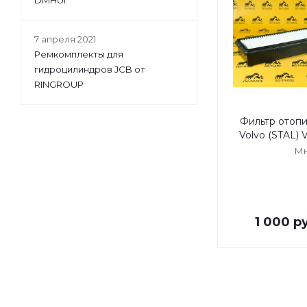
DMHUI
7 апреля 2021
Ремкомплекты для
гидроцилиндров JCB от
RINGROUP
Фильтр отопи
Volvo (STAL)
Мн
1 000
ру