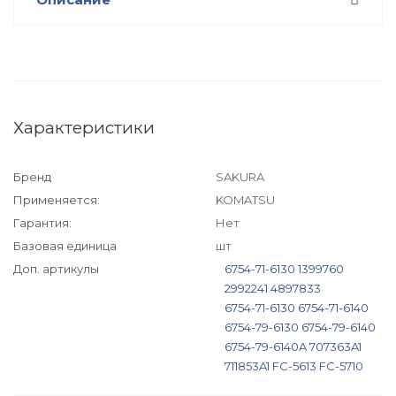
Характеристики
Бренд
SAKURA
Применяется:
KOMATSU
Гарантия:
Нет
Базовая единица
шт
Доп. артикулы
6754-71-6130
1399760
2992241
4897833
6754-71-6130
6754-71-6140
6754-79-6130
6754-79-6140
6754-79-6140A
707363A1
711853A1
FC-5613
FC-5710
FC5613
FC5710