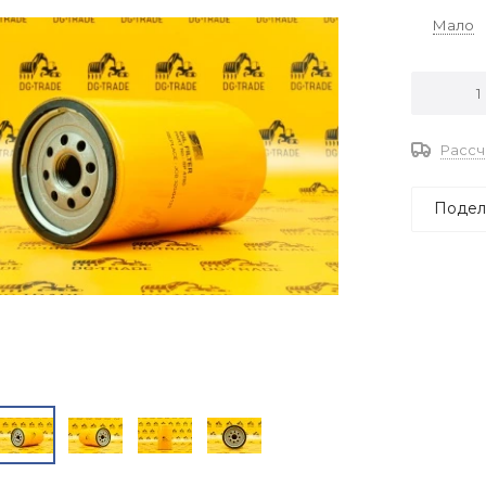
Мало
Рассч
Подел