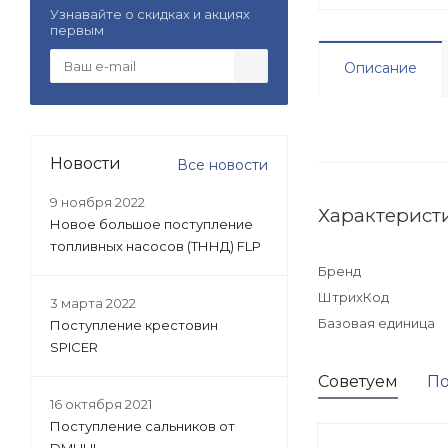
Узнавайте о скидках и акциях
первым
Описание
Новости
Все новости
9 ноября 2022
Характерист
Новое большое поступление
топливных насосов (ТННД) FLP
Бренд
ШтрихКод
3 марта 2022
Базовая единица
Поступление крестовин
SPICER
Советуем
По
16 октября 2021
Поступление сальников от