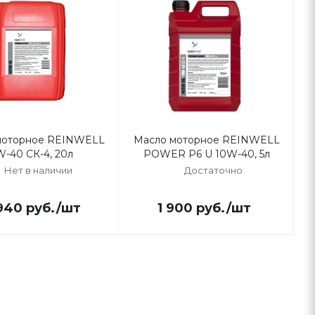
моторное REINWELL
Масло моторное REINWELL
W-40 CК-4, 20л
POWER P6 U 10W-40, 5л
Нет в наличии
Достаточно
940
руб.
/шт
1 900
руб.
/шт