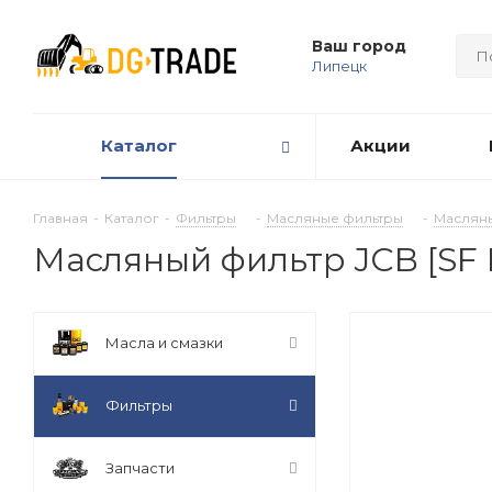
Ваш город
Липецк
Каталог
Акции
Главная
-
Каталог
-
Фильтры
-
Масляные фильтры
-
Масляны
Масляный фильтр JCB [SF 
Масла и смазки
Фильтры
Запчасти