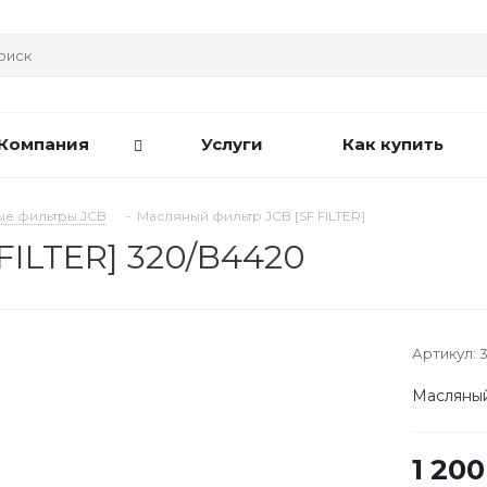
Компания
Услуги
Как купить
е фильтры JCB
-
Масляный фильтр JCB [SF FILTER]
FILTER] 320/B4420
Артикул:
Масляный
1 200