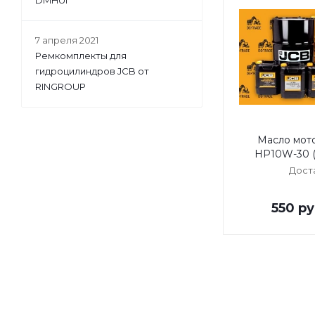
DMHUI
7 апреля 2021
Ремкомплекты для
гидроцилиндров JCB от
RINGROUP
Масло мот
HP10W-30 (
Дост
550
ру