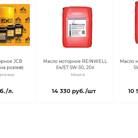
орное JCB
Масло моторное REINWELL
Масло 
на розлив)
Е4/Е7 5W-30, 20л
5
аточно
Много
б.
/л.
14 330
руб.
/шт
10 