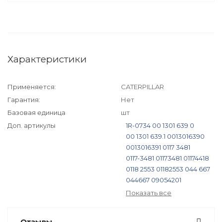
Характеристики
Применяется:
CATERPILLAR
Гарантия:
Нет
Базовая единица
шт
Доп. артикулы
1R-0734
00 1301 639 0
00 1301 639.1
0013016390
0013016391
0117 3481
0117-3481
01173481
01174418
0118 2553
01182553
044 667
044667
09054201
1012010-29D
101201029D
Показать все
11600 24
1160024
117 3481
117 4418
11700375
1173481
Отзывы